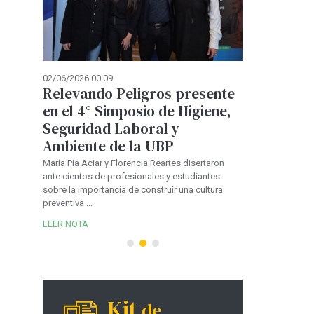
Córdoba: 
advierten 
de instala
ante el cr
02/06/2026 00:09
parque au
Relevando Peligros presente
biarlo
En entrevistas co
en el 4° Simposio de Higiene,
regulador, se ana
Seguridad Laboral y
ebró
provincia que ya 
Ambiente de la UBP
una
vehículos e...
ública
María Pía Aciar y Florencia Reartes disertaron
LEER NOTA
ante cientos de profesionales y estudiantes
guridad
sobre la importancia de construir una cultura
cción
preventiva ...
de Córdoba
LEER NOTA
Kit
de