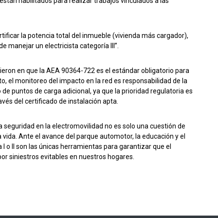
o están habilitados para realizar trabajos vinculados a las
rtificar la potencia total del inmueble (vivienda más cargador),
 manejar un electricista categoría III”.
eron en que la AEA 90364-722 es el estándar obligatorio para
o, el monitoreo del impacto en la red es responsabilidad de la
o de puntos de carga adicional, ya que la prioridad regulatoria es
avés del certificado de instalación apta.
 seguridad en la electromovilidad no es solo una cuestión de
a vida. Ante el avance del parque automotor, la educación y el
 o II son las únicas herramientas para garantizar que el
or siniestros evitables en nuestros hogares.