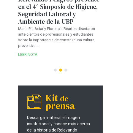
en el 4° Simposio de Higiene,
Córdoba: 
ebró
Seguridad Laboral y
advierten 
una
Ambiente de la UBP
de instala
ública
ante el cr
María Pía Aciar y Florencia Reartes disertaron
ante cientos de profesionales y estudiantes
parque au
guridad
sobre la importancia de construir una cultura
cción
En entrevistas co
preventiva ...
de Córdoba
regulador, se ana
LEER NOTA
provincia que ya 
vehículos e...
LEER NOTA
Kit
de
prensa
Descargá material e imagen
institucional y conocé más acerca
de la historia de Relevando