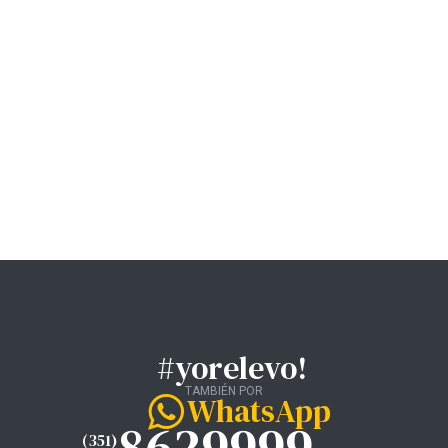
#yorelevo!
TAMBIÉN POR
WhatsApp
8629999
(351)