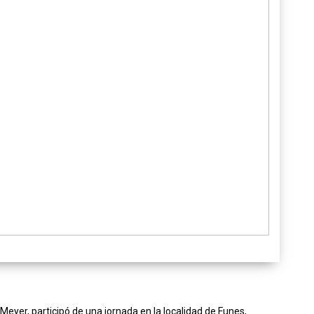
todo”: la Fundación
Relevando Peligros cel
su 16° aniversario con 
intervención en la vía p
En el marco del Día Provincial de la Se
Eléctrica la organización realizó una a
performática en puntos estratégicos 
par...
LEER NOTA
Meyer, participó de una jornada en la localidad de Funes,