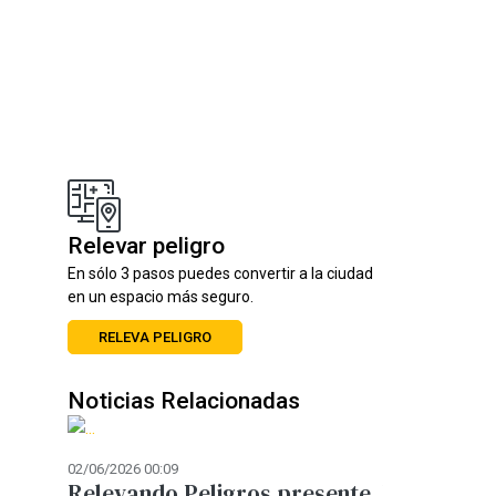
Relevar peligro
En sólo 3 pasos puedes convertir a la ciudad
en un espacio más seguro.
RELEVA PELIGRO
Noticias Relacionadas
02/06/2026 00:09
12/05/2026 14:09
biarlo
Relevando Peligros presente
Movilidad 