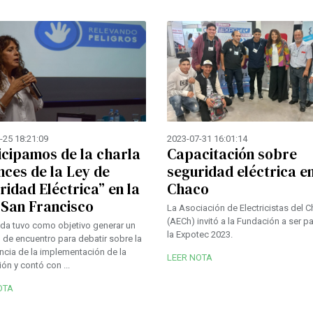
-25 18:21:09
2023-07-31 16:01:14
icipamos de la charla
Capacitación sobre
nces de la Ley de
seguridad eléctrica e
ridad Eléctrica” en la
Chaco
San Francisco
La Asociación de Electricistas del 
(AECh) invitó a la Fundación a ser p
ada tuvo como objetivo generar un
la Expotec 2023.
 de encuentro para debatir sobre la
ncia de la implementación de la
LEER NOTA
ión y contó con ...
OTA