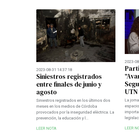
2023-08
Part
2023-08-31 14:37:18
“Ava
Siniestros registrados
Segu
entre finales de junio y
UTN 
agosto
La jorn
Siniestros registrados en los últimos dos
espacio
meses en los medios de Córdoba
importa
provocados por la inseguridad elèctrica. La
legislac
prevención, la educación y l...
LEER N
LEER NOTA