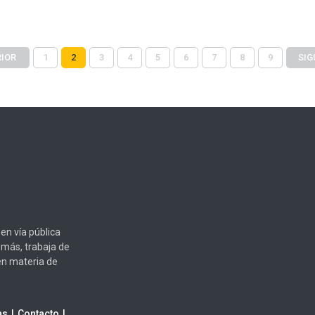
IOR
1
2
3
4
5
6
7
8
9
SIG
en vía pública
emás, trabaja de
en materia de
as
Contacto