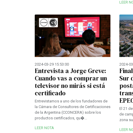
LEER N
2024-03-29 15:53:00
2024-03
Entrevista a Jorge Greve:
Fina
Cuando vas a comprar un
Sur 
televisor no mirás si está
post
certificado
tran
EPE
Entrevistamos a uno de los fundadores de
la Cámara de Consultores de Certificaciones
El 21 de
de la Argentina (CCONCERA) sobre los
de camp
productos certificados, qu�...
zona su
LEER NOTA
LEER N