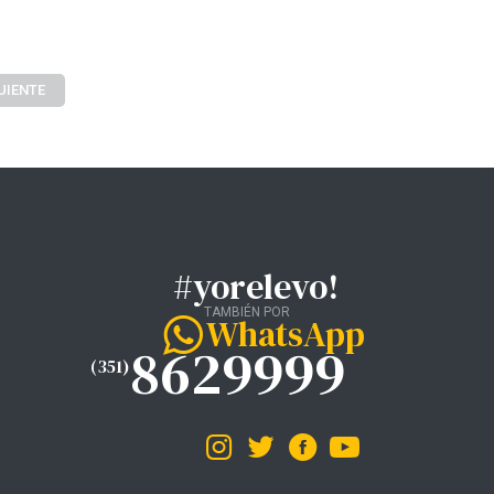
UIENTE
#yorelevo!
TAMBIÉN POR
WhatsApp
8629999
(351)