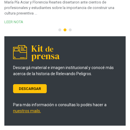
c
María Pía Aciar y Florencia Reartes disertaron ante cientos de
profesionales y estudiantes sobre la importancia de construir una
n
En
cultura preventiva ...
an
ve
LEER NOTA
LE
Kit
de
prensa
Descargá material e imagen institucional y conocé más
acerca de la historia de Relevando Peligros.
DESCARGAR
Para más información o consultas lo podés hacer a
nuestros mails.