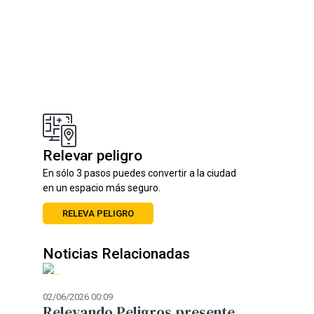
Relevar peligro
En sólo 3 pasos puedes convertir a la ciudad
en un espacio más seguro.
RELEVA PELIGRO
Noticias Relacionadas
02/06/2026 00:09
12/05/2026 14:09
biarlo
Relevando Peligros presente
Movilidad 