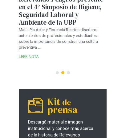
en el 4° Simposio de Higiene,
Córdoba: 
ebró
Seguridad Laboral y
advierten 
una
Ambiente de la UBP
de instala
ública
ante el cr
María Pía Aciar y Florencia Reartes disertaron
ante cientos de profesionales y estudiantes
parque au
guridad
sobre la importancia de construir una cultura
cción
En entrevistas co
preventiva ...
de Córdoba
regulador, se ana
LEER NOTA
provincia que ya 
vehículos e...
LEER NOTA
Kit
de
prensa
Descargá material e imagen
institucional y conocé más acerca
de la historia de Relevando