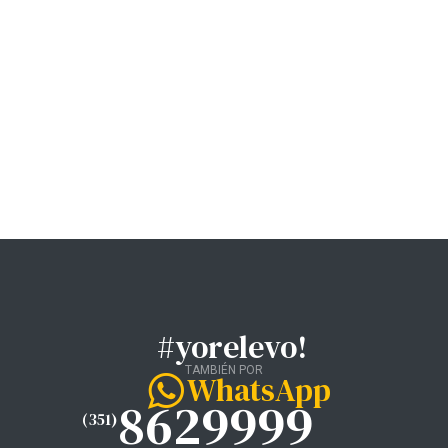
#yorelevo!
TAMBIÉN POR
WhatsApp
8629999
(351)