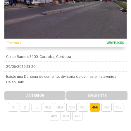
Tramitado
VER PELIGRO
Celso Barrios 3100, Cordoba, Cordoba
29/06/2015 23:20
Existe una Dársena de cemento, divisoria de carriles en la avenida
Celso Barri...
ANTERIOR
SIGUIENTE
1
2
...
462
463
464
465
466
467
468
469
470
471