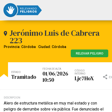
Jerónimo Luis de Cabrera
223
Provincia: Córdoba
Ciudad: Córdoba
RELEVAR PELIGRO
FECHA DE ALTA
CÓDIGO
01/06/2026
ESTADO
INTERNO
Tramitado
Ljc7HoX
C
10:50
DESCRIPCION
Alero de estructura metálica en muy mal estado y con
peligro de derrumbe sobre vía pública. Fue denunciado el