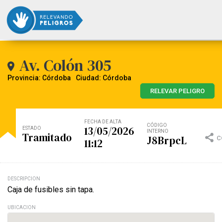
Av. Colón 305
Provincia: Córdoba
Ciudad: Córdoba
RELEVAR PELIGRO
FECHA DE ALTA
CÓDIGO
13/05/2026
ESTADO
INTERNO
Tramitado
J8BrpcL
C
11:12
DESCRIPCION
Caja de fusibles sin tapa.
UBICACION