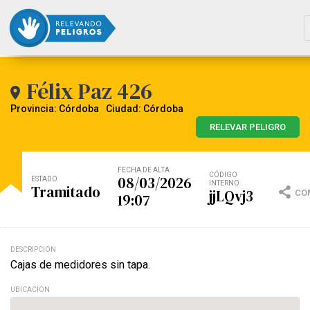
Félix Paz 426
Provincia: Córdoba
Ciudad: Córdoba
RELEVAR PELIGRO
FECHA DE ALTA
CÓDIGO
08/03/2026
ESTADO
INTERNO
Tramitado
jjLQvj3
CO
19:07
DESCRIPCION
Cajas de medidores sin tapa.
UBICACION