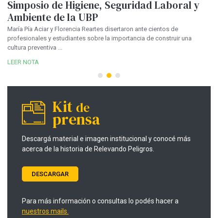
Simposio de Higiene, Seguridad Laboral y
E
Ambiente de la UBP
i
c
María Pía Aciar y Florencia Reartes disertaron ante cientos de
profesionales y estudiantes sobre la importancia de construir una
n
En
cultura preventiva ...
an
ve
LEER NOTA
LE
Kit
de
prensa
Descargá material e imagen institucional y conocé más
acerca de la historia de Relevando Peligros.
DESCARGAR
Para más información o consultas lo podés hacer a
nuestros mails.