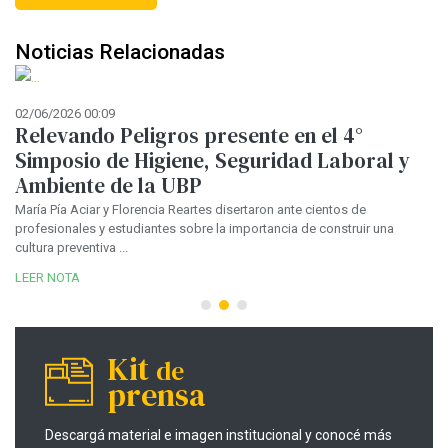
Noticias Relacionadas
02/06/2026 00:09
12
Relevando Peligros presente en el 4°
M
Simposio de Higiene, Seguridad Laboral y
E
Ambiente de la UBP
i
c
María Pía Aciar y Florencia Reartes disertaron ante cientos de
profesionales y estudiantes sobre la importancia de construir una
n
En
cultura preventiva ...
an
ve
LEER NOTA
LE
Kit
de
prensa
Descargá material e imagen institucional y conocé más