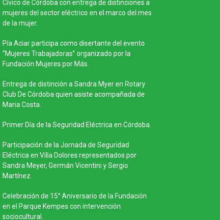
Municipalid
Cívico de Córdoba con entrega de distinciones a
mujeres del sector eléctrico en el marco del mes
Institución 
de la mujer.
la Seguridad
Pía Aciar participa como disertante del evento
14° anivers
“Mujeres Trabajadoras” organizado por la
"Infancias A
Fundación Mujeres por Más.
ciudad de 
Entrega de distinción a Sandra Myer en Rotary
Realización
Club De Córdoba quien asiste acompañada de
Sudeste eje
Maria Costa.
Córdoba pa
Primer Día de la Seguridad Eléctrica en Córdoba.
Desarrollo d
Jóvenes Ag
Participación de la Jornada de Seguridad
del secunda
Eléctrica en Villa Dolores representados por
Sandra Meyer, Germán Vicentini y Sergio
Creación de
Martínez.
en el marco
Prevención 
Celebración de 15° Aniversario de la Fundación
Participació
en el Parque Kempes con intervención
organizado 
sociocultural.