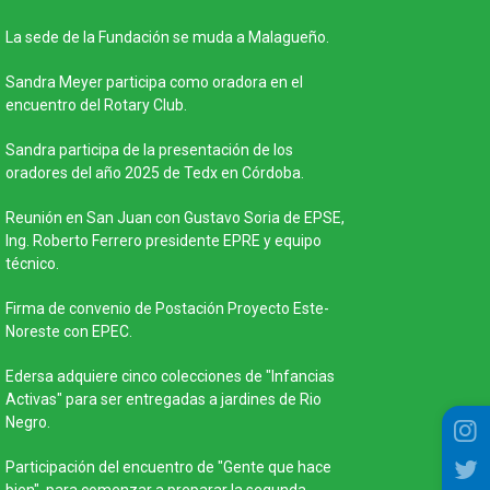
Participaci
La sede de la Fundación se muda a Malagueño.
con el mate
Sandra Meyer participa como oradora en el
Continuamo
encuentro del Rotary Club.
protocolo p
Sandra participa de la presentación de los
Público Fisc
oradores del año 2025 de Tedx en Córdoba.
Distrito I –
Reunión en San Juan con Gustavo Soria de EPSE,
Reunión con
Ing. Roberto Ferrero presidente EPRE y equipo
Reglamentos
técnico.
Industria y
por el nuev
Firma de convenio de Postación Proyecto Este-
materiales 
Noreste con EPEC.
Edersa adquiere cinco colecciones de "Infancias
Activas" para ser entregadas a jardines de Rio
Negro.
Participación del encuentro de "Gente que hace