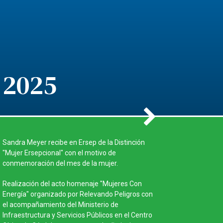
2025
20
Sandra Meyer recibe en Ersep de la Distinción
Finalizació
"Mujer Ersepcional" con el motivo de
postación 
conmemoración del mes de la mujer.
Ejecución d
Realización del acto homenaje "Mujeres Con
Continua p
Energía" organizado por Relevando Peligros con
Realización
el acompañamiento del Ministerio de
avenidas de
Infraestructura y Servicios Públicos en el Centro