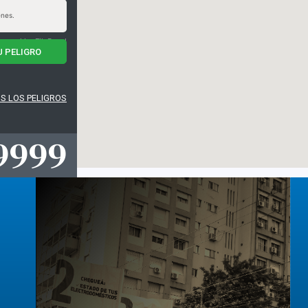
enes.
wered by FilePond
ENVIAR TU PELIGRO
S LOS PELIGROS
9999