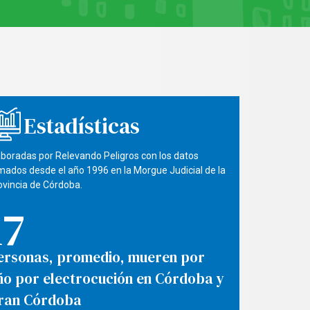
Estadísticas
aboradas por Relevando Peligros con los datos
mados desde el año 1996 en la Morgue Judicial de la
ovincia de Córdoba.
17
ersonas, promedio, mueren por
ño por electrocución en Córdoba y
ran Córdoba