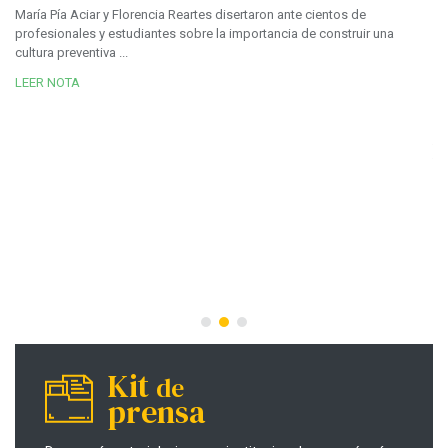
María Pía Aciar y Florencia Reartes disertaron ante cientos de
profesionales y estudiantes sobre la importancia de construir una
cultura preventiva ...
LEER NOTA
12
M
E
i
c
En
n
an
ve
LE
Kit
de
prensa