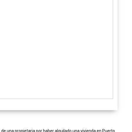
todo”: la Fundación
Relevando Peligros cel
su 16° aniversario con 
intervención en la vía p
En el marco del Día Provincial de la Se
Eléctrica la organización realizó una a
performática en puntos estratégicos 
par...
LEER NOTA
nal de una propietaria por haber alquilado una vivienda en Puerto