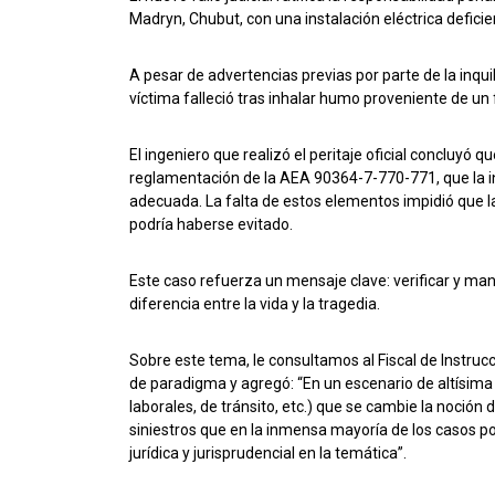
Madryn, Chubut, con una instalación eléctrica defici
A pesar de advertencias previas por parte de la inquil
víctima falleció tras inhalar humo proveniente de u
El ingeniero que realizó el peritaje oficial concluyó 
reglamentación de la AEA 90364-7-770-771, que la ins
adecuada. La falta de estos elementos impidió que la
podría haberse evitado.
Este caso refuerza un mensaje clave: verificar y ma
diferencia entre la vida y la tragedia.
Sobre este tema, le consultamos al Fiscal de Instruc
de paradigma y agregó: “En un escenario de altísima s
laborales, de tránsito, etc.) que se cambie la noción 
siniestros que en la inmensa mayoría de los casos pod
jurídica y jurisprudencial en la temática”.