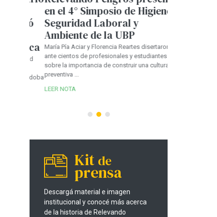
en el 4° Simposio de Higiene,
Córdoba: 
ebró
Seguridad Laboral y
advierten 
una
Ambiente de la UBP
de instala
ública
ante el cr
María Pía Aciar y Florencia Reartes disertaron
ante cientos de profesionales y estudiantes
parque au
guridad
sobre la importancia de construir una cultura
cción
En entrevistas co
preventiva ...
de Córdoba
regulador, se ana
LEER NOTA
provincia que ya 
vehículos e...
LEER NOTA
Kit
de
prensa
Descargá material e imagen
institucional y conocé más acerca
de la historia de Relevando