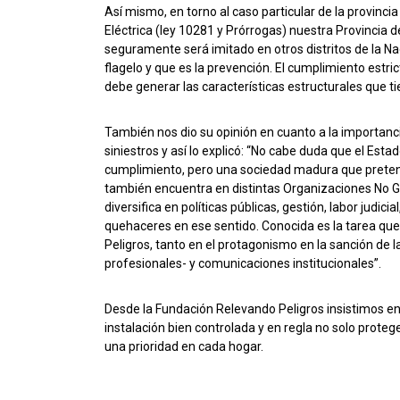
Así mismo, en torno al caso particular de la provincia
Eléctrica (ley 10281 y Prórrogas) nuestra Provincia 
seguramente será imitado en otros distritos de la Na
flagelo y que es la prevención. El cumplimiento est
debe generar las características estructurales que ti
También nos dio su opinión en cuanto a la importancia
siniestros y así lo explicó: “No cabe duda que el Est
cumplimiento, pero una sociedad madura que preten
también encuentra en distintas Organizaciones No Gu
diversifica en políticas públicas, gestión, labor judi
quehaceres en ese sentido. Conocida es la tarea que
Peligros, tanto en el protagonismo en la sanción de 
profesionales- y comunicaciones institucionales”.
Desde la Fundación Relevando Peligros insistimos e
instalación bien controlada y en regla no solo proteg
una prioridad en cada hogar.