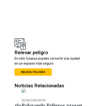
Relevar peligro
En sólo 3 pasos puedes convertir a la ciudad
en un espacio más seguro.
RELEVA PELIGRO
Noticias Relacionadas
02/06/2026 00:09
12/05/2026 14:09
biarlo
Relevando Peligros presente
Movilidad 