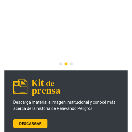
12
M
E
i
c
En
an
ve
LE
Kit
de
prensa
Descargá material e imagen institucional y conocé más
acerca de la historia de Relevando Peligros.
DESCARGAR