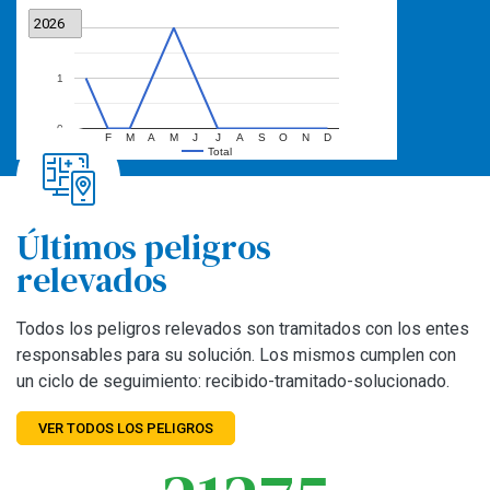
2026
2
1
0
E
F
M
A
M
J
J
A
S
O
N
D
Total
Últimos peligros
relevados
Todos los peligros relevados son tramitados con los entes
responsables para su solución. Los mismos cumplen con
un ciclo de seguimiento: recibido-tramitado-solucionado.
VER TODOS LOS PELIGROS